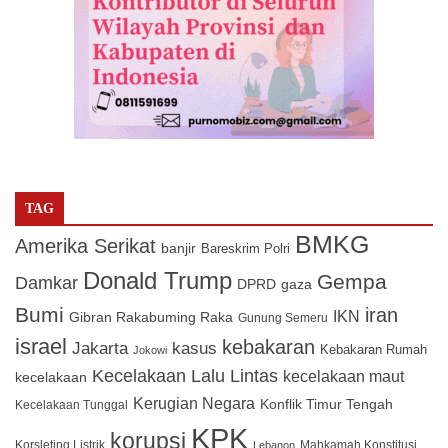
TAG
BMKG
Amerika Serikat
banjir
Bareskrim Polri
Donald Trump
Gempa
Damkar
DPRD
gaza
Bumi
iran
IKN
Gibran Rakabuming Raka
Gunung Semeru
israel
kebakaran
Jakarta
kasus
Kebakaran Rumah
Jokowi
Kecelakaan Lalu Lintas
kecelakaan maut
kecelakaan
Kerugian Negara
Konflik Timur Tengah
Kecelakaan Tunggal
KPK
korupsi
Korsleting Listrik
Mahkamah Konstitusi
Lebanon