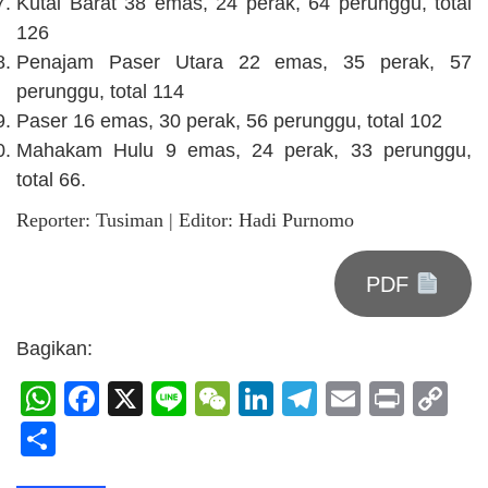
Kutai Barat 38 emas, 24 perak, 64 perunggu, total
126
Penajam Paser Utara 22 emas, 35 perak, 57
perunggu, total 114
Paser 16 emas, 30 perak, 56 perunggu, total 102
Mahakam Hulu 9 emas, 24 perak, 33 perunggu,
total 66.
Reporter: Tusiman | Editor: Hadi Purnomo
PDF
Bagikan:
WhatsApp
Facebook
X
Line
WeChat
LinkedIn
Telegram
Email
Print
C
Li
Share