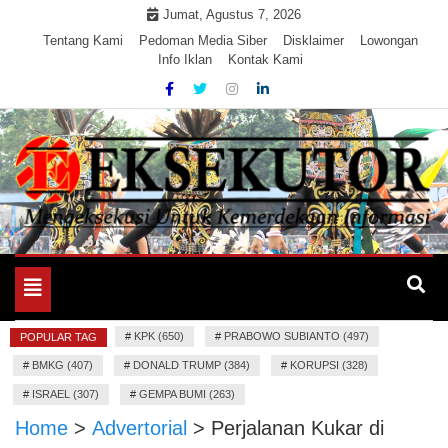
Skip
Jumat, Agustus 7, 2026
to
Tentang Kami
Pedoman Media Siber
Disklaimer
Lowongan
Info Iklan
Kontak Kami
content
Mengeksekusi Berita Untuk Kemerdekaan dan Keadilan
EKSEKUTOR
Informasi
Toggle
navigation
#
KPK (650)
#
PRABOWO SUBIANTO (497)
POPULAR TAG
#
BMKG (407)
#
DONALD TRUMP (384)
#
KORUPSI (328)
#
ISRAEL (307)
#
GEMPA BUMI (263)
Home
>
Advertorial
>
Perjalanan Kukar di