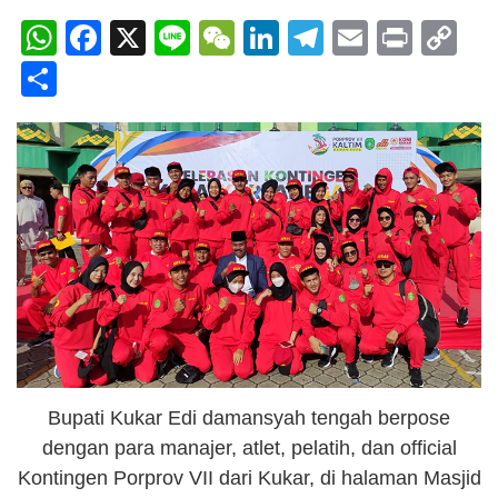
WhatsApp
Facebook
X
Line
WeChat
LinkedIn
Telegram
Email
Print
C
Li
Share
Bupati Kukar Edi damansyah tengah berpose
dengan para manajer, atlet, pelatih, dan official
Kontingen Porprov VII dari Kukar, di halaman Masjid