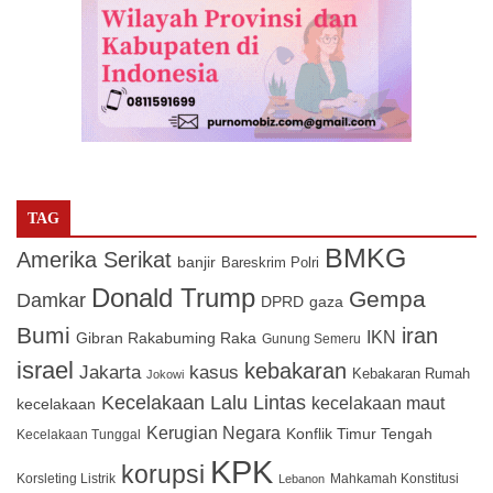
TAG
BMKG
Amerika Serikat
banjir
Bareskrim Polri
Donald Trump
Gempa
Damkar
DPRD
gaza
Bumi
iran
IKN
Gibran Rakabuming Raka
Gunung Semeru
israel
kebakaran
Jakarta
kasus
Kebakaran Rumah
Jokowi
Kecelakaan Lalu Lintas
kecelakaan maut
kecelakaan
Kerugian Negara
Konflik Timur Tengah
Kecelakaan Tunggal
KPK
korupsi
Korsleting Listrik
Mahkamah Konstitusi
Lebanon