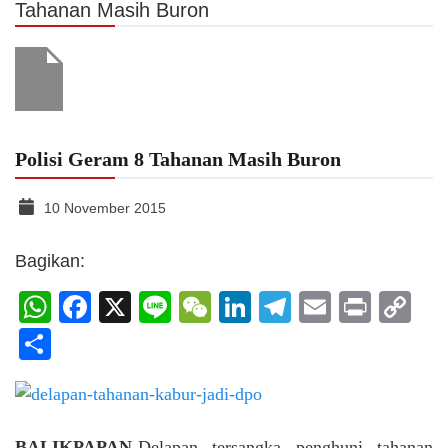
Tahanan Masih Buron
Polisi Geram 8 Tahanan Masih Buron
10 November 2015
Bagikan:
WhatsApp
Facebook
X
Line
WeChat
LinkedIn
Telegram
Email
Print
C
Li
Share
BALIKPAPAN-
Delapan tersangka penghuni tahanan