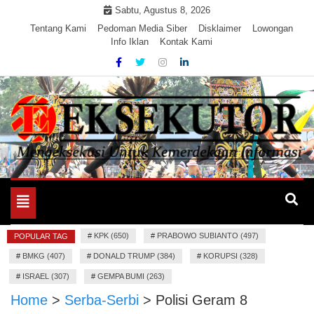
Skip
Sabtu, Agustus 8, 2026
to
Tentang Kami
Pedoman Media Siber
Disklaimer
Lowongan
Info Iklan
Kontak Kami
content
Mengeksekusi Berita Untuk Kemerdekaan dan Keadilan
EKSEKUTOR
Informasi
Toggle
navigation
#
KPK (650)
#
PRABOWO SUBIANTO (497)
POPULAR TAG
#
BMKG (407)
#
DONALD TRUMP (384)
#
KORUPSI (328)
#
ISRAEL (307)
#
GEMPA BUMI (263)
Home
>
Serba-Serbi
>
Polisi Geram 8