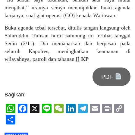
menjabat,” urainya seraya menunjukkan buku agenda
kerjanya, soal giat operasi (GO) kepada Wartawan.
Buku agenda tebal tersebut, ditulis tangan langsung oleh
Safaruddin. Tulisan huruf sambung itu terlihat tanggal
Senin (2/11). Dia memaparkan dan berpesan pada
seluruh Kapolres, meningkatkan keamanan di
wilayahnya, patroli dan tahanan.
[] KP
PDF
Bagikan:
WhatsApp
Facebook
X
Line
WeChat
LinkedIn
Telegram
Email
Print
C
Li
Share