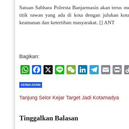
Satuan Sabhara Polresta Banjarmasin akan terus mela
titik rawan yang ada di kota dengan julukan kota
keamanan dan ketertiban masyarakat. [] ANT
Bagikan:
WhatsApp
Facebook
X
Line
WeChat
LinkedIn
Telegr
Emai
P
SERBA-SERBI
Tanjung Selor Kejar Target Jadi Kotamadya
Tinggalkan Balasan