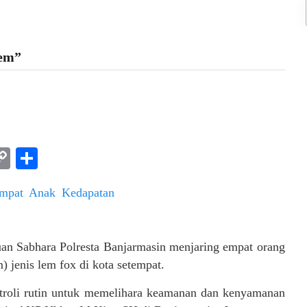
lem”
am
l
rint
Copy
Share
Link
uan Sabhara Polresta Banjarmasin menjaring empat orang
 jenis lem fox di kota setempat.
atroli rutin untuk memelihara keamanan dan kenyamanan