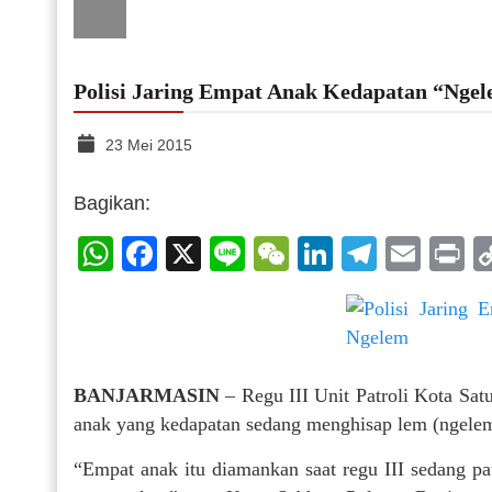
Polisi Jaring Empat Anak Kedapatan “Nge
23 Mei 2015
Bagikan:
WhatsApp
Facebook
X
Line
WeChat
LinkedIn
Telegr
Emai
P
BANJARMASIN
– Regu III Unit Patroli Kota Sat
anak yang kedapatan sedang menghisap lem (ngelem)
“Empat anak itu diamankan saat regu III sedang p