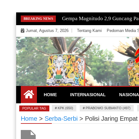
Skip
Gempa Magnitudo 2,9 Guncang Paci
BREAKING NEWS
to
Jumat, Agustus 7, 2026
Tentang Kami
Pedoman Media S
content
Mengeksekusi Berita Untuk Kemerdekaan dan Keadi
EKSEKUTOR
HOME
INTERNASIONAL
NASIONA
#
KPK (650)
#
PRABOWO SUBIANTO (497)
POPULAR TAG
Home
>
Serba-Serbi
>
Polisi Jaring Empa