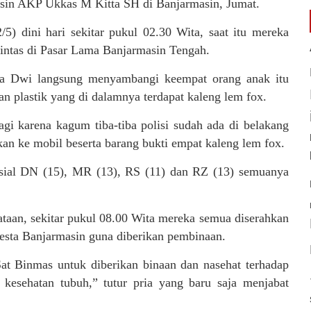
asin AKP Ukkas M Kitta SH di Banjarmasin, Jumat.
) dini hari sekitar pukul 02.30 Wita, saat itu mereka
intas di Pasar Lama Banjarmasin Tengah.
ipka Dwi langsung menyambangi keempat orang anak itu
 plastik yang di dalamnya terdapat kaleng lem fox.
lagi karena kagum tiba-tiba polisi sudah ada di belakang
an ke mobil beserta barang bukti empat kaleng lem fox.
inisial DN (15), MR (13), RS (11) dan RZ (13) semuanya
taan, sekitar pukul 08.00 Wita mereka semua diserahkan
esta Banjarmasin guna diberikan pembinaan.
at Binmas untuk diberikan binaan dan nasehat terhadap
esehatan tubuh,” tutur pria yang baru saja menjabat