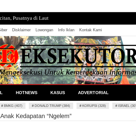
tan, Pusatnya di Laut
iber
Disklaimer
Lowongan
Info Iklan
Kontak Kami
lan Informasi
L
HOTNEWS
KASUS
ADVERTORIAL
#
BMKG (407)
#
DONALD TRUMP (384)
#
KORUPSI (328)
#
ISRAEL (30
t Anak Kedapatan “Ngelem”