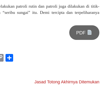
kukan patroli rutin dan patroli juga dilakukan di titik-
 “seribu sungai” itu. Demi tercipta dan terpeliharanya
PDF
am
l
rint
Copy
Share
Link
Jasad Totong Akhirnya Ditemukan