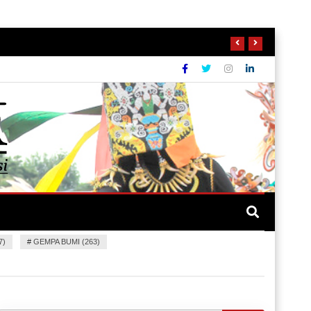
7)
#
GEMPA BUMI (263)