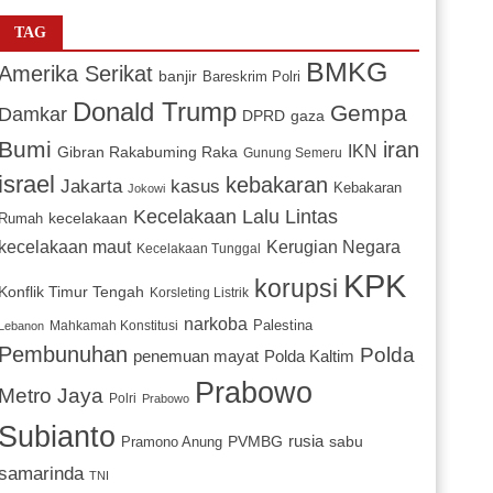
TAG
BMKG
Amerika Serikat
banjir
Bareskrim Polri
Donald Trump
Gempa
Damkar
DPRD
gaza
Bumi
iran
IKN
Gibran Rakabuming Raka
Gunung Semeru
israel
kebakaran
Jakarta
kasus
Kebakaran
Jokowi
Kecelakaan Lalu Lintas
kecelakaan
Rumah
Kerugian Negara
kecelakaan maut
Kecelakaan Tunggal
KPK
korupsi
Konflik Timur Tengah
Korsleting Listrik
narkoba
Mahkamah Konstitusi
Palestina
Lebanon
Pembunuhan
Polda
penemuan mayat
Polda Kaltim
Prabowo
Metro Jaya
Polri
Prabowo
Subianto
PVMBG
rusia
sabu
Pramono Anung
samarinda
TNI