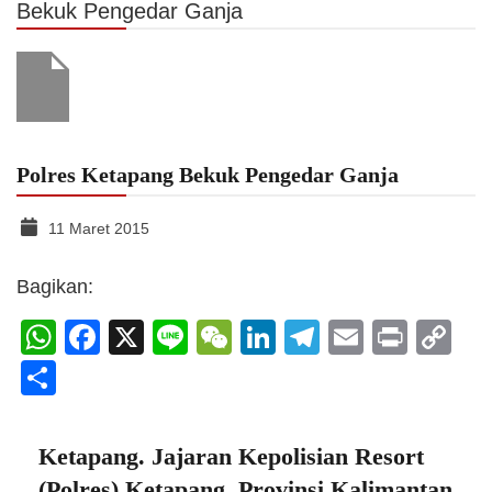
Bekuk Pengedar Ganja
Polres Ketapang Bekuk Pengedar Ganja
11 Maret 2015
Bagikan:
WhatsApp
Facebook
X
Line
WeChat
LinkedIn
Telegram
Email
Print
C
Li
Share
Ketapang. Jajaran Kepolisian Resort
(Polres) Ketapang, Provinsi Kalimantan