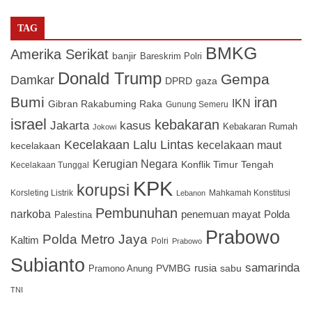
TAG
BMKG
Amerika Serikat
banjir
Bareskrim Polri
Donald Trump
Gempa
Damkar
DPRD
gaza
Bumi
iran
IKN
Gibran Rakabuming Raka
Gunung Semeru
israel
kebakaran
Jakarta
kasus
Kebakaran Rumah
Jokowi
Kecelakaan Lalu Lintas
kecelakaan maut
kecelakaan
Kerugian Negara
Konflik Timur Tengah
Kecelakaan Tunggal
KPK
korupsi
Korsleting Listrik
Mahkamah Konstitusi
Lebanon
Pembunuhan
narkoba
penemuan mayat
Polda
Palestina
Prabowo
Polda Metro Jaya
Kaltim
Polri
Prabowo
Subianto
samarinda
PVMBG
rusia
sabu
Pramono Anung
TNI