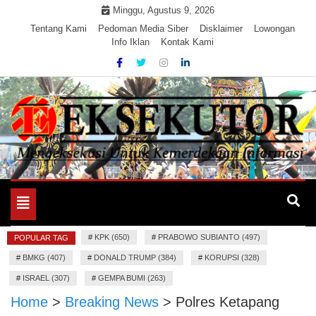
Skip
Minggu, Agustus 9, 2026
to
Tentang Kami
Pedoman Media Siber
Disklaimer
Lowongan
Info Iklan
Kontak Kami
content
Mengeksekusi Berita Untuk Kemerdekaan dan Keadilan
EKSEKUTOR
Informasi
Toggle
navigation
#
KPK (650)
#
PRABOWO SUBIANTO (497)
POPULAR TAG
#
BMKG (407)
#
DONALD TRUMP (384)
#
KORUPSI (328)
#
ISRAEL (307)
#
GEMPA BUMI (263)
Home
>
Breaking News
>
Polres Ketapang