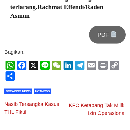
terlarang.Rachmat Effendi/Raden
Asmun
PDF
Bagikan:
WhatsApp
Facebook
X
Line
WeChat
LinkedIn
Telegram
Email
Print
C
Li
Share
BREAKING NEWS
HOTNEWS
Nasib Tersangka Kasus
KFC Ketapang Tak Miliki
THL Fiktif
Izin Operasional