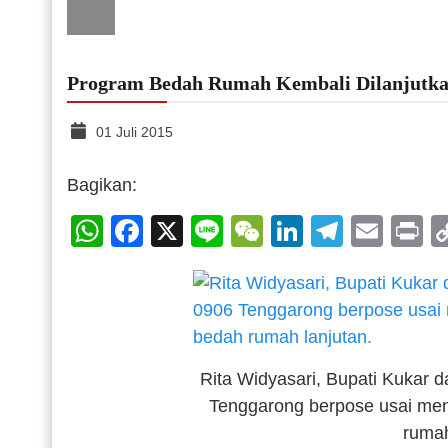
Program Bedah Rumah Kembali Dilanjutk
01 Juli 2015
Bagikan:
WhatsApp
Facebook
X
Line
WeChat
LinkedIn
Telegr
Emai
P
Rita Widyasari, Bupati Kukar 
Tenggarong berpose usai me
rumah