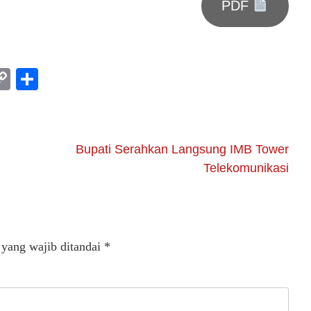
PDF
am
l
rint
Copy
Share
Link
Bupati Serahkan Langsung IMB Tower
Telekomunikasi
 yang wajib ditandai
*