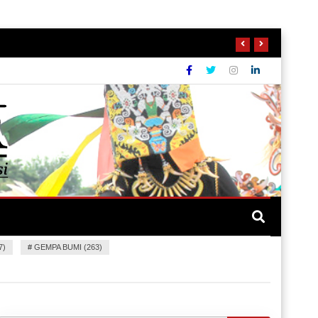
7)
#
GEMPA BUMI (263)