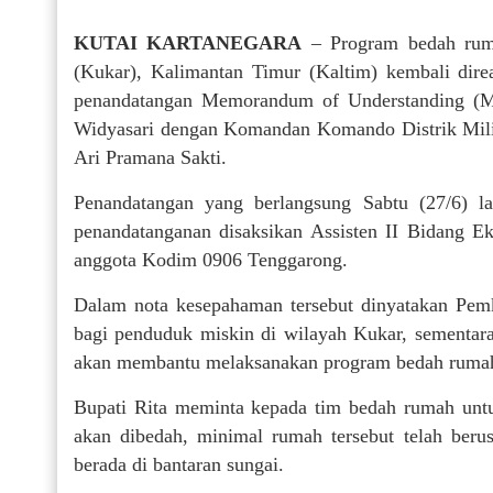
KUTAI KARTANEGARA
– Program bedah ruma
(Kukar), Kalimantan Timur (Kaltim) kembali direa
penandatangan Memorandum of Understanding (Mo
Widyasari dengan Komandan Komando Distrik Mili
Ari Pramana Sakti.
Penandatangan yang berlangsung Sabtu (27/6) la
penandatanganan disaksikan Assisten II Bidang 
anggota Kodim 0906 Tenggarong.
Dalam nota kesepahaman tersebut dinyatakan Pe
bagi penduduk miskin di wilayah Kukar, sementar
akan membantu melaksanakan program bedah rumah
Bupati Rita meminta kepada tim bedah rumah untu
akan dibedah, minimal rumah tersebut telah berus
berada di bantaran sungai.