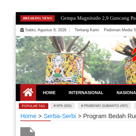
Skip
Gempa Magnitudo 2,9 Guncang Paci
BREAKING NEWS
to
Sabtu, Agustus 8, 2026
Tentang Kami
Pedoman Media S
content
Mengeksekusi Berita Untuk Kemerdekaan dan Keadi
EKSEKUTOR
HOME
INTERNASIONAL
NASIONA
#
KPK (650)
#
PRABOWO SUBIANTO (497)
POPULAR TAG
Home
>
Serba-Serbi
>
Program Bedah Rum