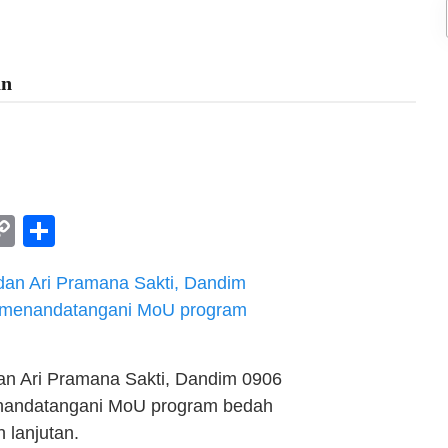
an
am
l
rint
Copy
Share
Link
dan Ari Pramana Sakti, Dandim 0906
nandatangani MoU program bedah
 lanjutan.