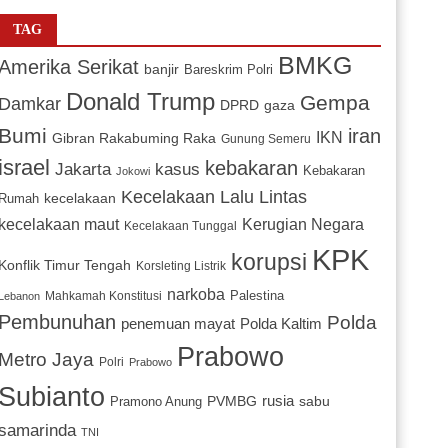
TAG
BMKG
Amerika Serikat
banjir
Bareskrim Polri
Donald Trump
Gempa
Damkar
DPRD
gaza
Bumi
iran
IKN
Gibran Rakabuming Raka
Gunung Semeru
israel
kebakaran
Jakarta
kasus
Kebakaran
Jokowi
Kecelakaan Lalu Lintas
kecelakaan
Rumah
Kerugian Negara
kecelakaan maut
Kecelakaan Tunggal
KPK
korupsi
Konflik Timur Tengah
Korsleting Listrik
narkoba
Mahkamah Konstitusi
Palestina
Lebanon
Pembunuhan
Polda
penemuan mayat
Polda Kaltim
Prabowo
Metro Jaya
Polri
Prabowo
Subianto
PVMBG
rusia
sabu
Pramono Anung
samarinda
TNI