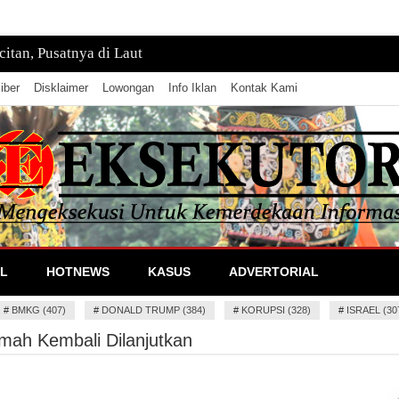
tan, Pusatnya di Laut
iber
Disklaimer
Lowongan
Info Iklan
Kontak Kami
lan Informasi
L
HOTNEWS
KASUS
ADVERTORIAL
#
BMKG (407)
#
DONALD TRUMP (384)
#
KORUPSI (328)
#
ISRAEL (30
ah Kembali Dilanjutkan