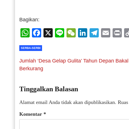
Bagikan:
WhatsApp
Facebook
X
Line
WeChat
LinkedIn
Telegr
Emai
P
SERBA-SERBI
Jumlah ‘Desa Gelap Gulita’ Tahun Depan Bakal
Berkurang
Tinggalkan Balasan
Alamat email Anda tidak akan dipublikasikan.
Ruas
Komentar
*