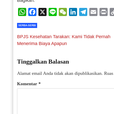
Bagikan:
WhatsApp
Facebook
X
Line
WeChat
LinkedIn
Telegr
Emai
P
SERBA-SERBI
BPJS Kesehatan Tarakan: Kami Tidak Pernah
Menerima Biaya Apapun
Tinggalkan Balasan
Alamat email Anda tidak akan dipublikasikan.
Ruas
Komentar
*