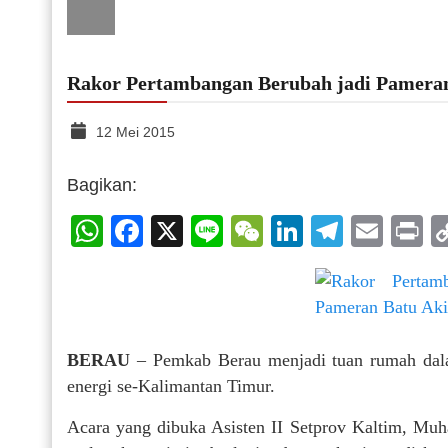
Rakor Pertambangan Berubah jadi Pamera
12 Mei 2015
Bagikan:
WhatsApp
Facebook
X
Line
WeChat
LinkedIn
Telegr
Emai
P
BERAU
– Pemkab Berau menjadi tuan rumah dala
energi se-Kalimantan Timur.
Acara yang dibuka Asisten II Setprov Kaltim, Mu