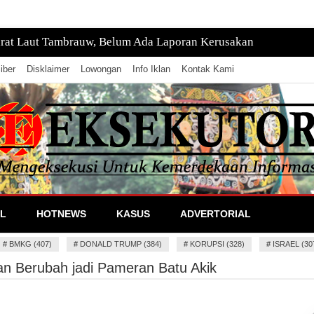
rat Laut Tambrauw, Belum Ada Laporan Kerusakan
iber
Disklaimer
Lowongan
Info Iklan
Kontak Kami
lan Informasi
L
HOTNEWS
KASUS
ADVERTORIAL
#
BMKG (407)
#
DONALD TRUMP (384)
#
KORUPSI (328)
#
ISRAEL (30
n Berubah jadi Pameran Batu Akik