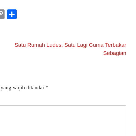
am
l
rint
Copy
Share
Link
Satu Rumah Ludes, Satu Lagi Cuma Terbakar
Sebagian
 yang wajib ditandai
*