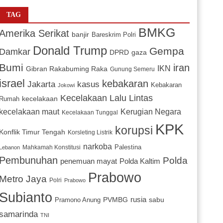
TAG
BMKG
Amerika Serikat
banjir
Bareskrim Polri
Donald Trump
Gempa
Damkar
DPRD
gaza
Bumi
iran
IKN
Gibran Rakabuming Raka
Gunung Semeru
israel
kebakaran
Jakarta
kasus
Kebakaran
Jokowi
Kecelakaan Lalu Lintas
kecelakaan
Rumah
Kerugian Negara
kecelakaan maut
Kecelakaan Tunggal
KPK
korupsi
Konflik Timur Tengah
Korsleting Listrik
narkoba
Mahkamah Konstitusi
Palestina
Lebanon
Pembunuhan
Polda
penemuan mayat
Polda Kaltim
Prabowo
Metro Jaya
Polri
Prabowo
Subianto
PVMBG
rusia
sabu
Pramono Anung
samarinda
TNI