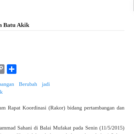
n Batu Akik
am
l
rint
Copy
Share
Link
m Rapat Koordinasi (Rakor) bidang pertambangan dan
hammad Sahani di Balai Mufakat pada Senin (11/5/2015)