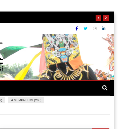
7)
#
GEMPA BUMI (263)