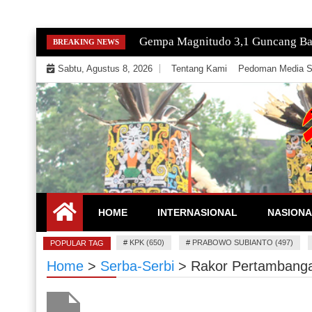
Skip
Gempa Magnitudo 3,1 Guncang Ba
BREAKING NEWS
to
Sabtu, Agustus 8, 2026
Tentang Kami
Pedoman Media S
content
Mengeksekusi Berita Untuk Kemerdekaan dan Keadi
EKSEKUTOR
HOME
INTERNASIONAL
NASIONA
#
KPK (650)
#
PRABOWO SUBIANTO (497)
POPULAR TAG
Home
>
Serba-Serbi
>
Rakor Pertambanga