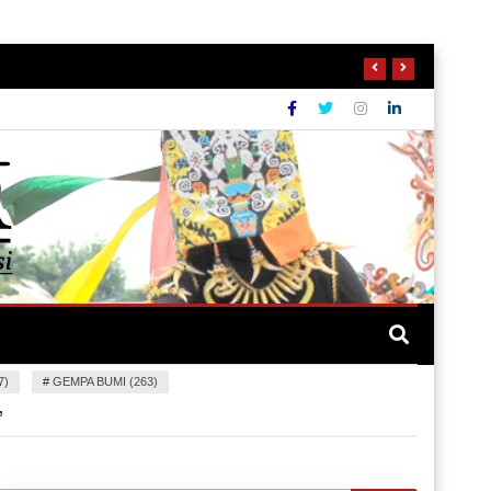
7)
#
GEMPA BUMI (263)
”