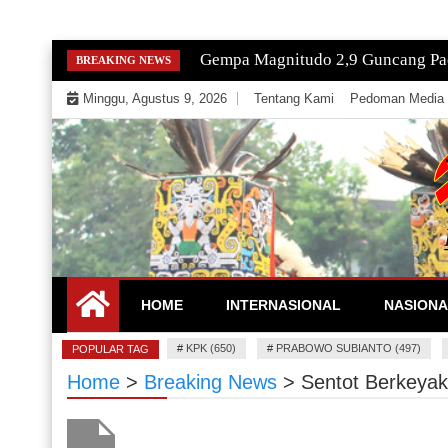
Skip
Gempa Magnitudo 2,9 Guncang Paci
BREAKING NEWS
to
Minggu, Agustus 9, 2026
Tentang Kami
Pedoman Media 
content
Mengeksekusi Berita Untuk Kemerdekaan dan Keadi
EKSEKUTOR
HOME
INTERNASIONAL
NASIONA
#
KPK (650)
#
PRABOWO SUBIANTO (497)
POPULAR TAG
Home
>
Breaking News
>
Sentot Berkeyak