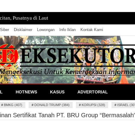
tan, Pusatnya di Laut
Siber
Disklaimer
Lowongan
Info Iklan
Kontak Kami
lan Informasi
L
HOTNEWS
KASUS
ADVERTORIAL
#
BMKG (407)
#
DONALD TRUMP (384)
#
KORUPSI (328)
#
ISRAEL (30
inan Sertifikat Tanah PT. BRU Group “Bermasalah