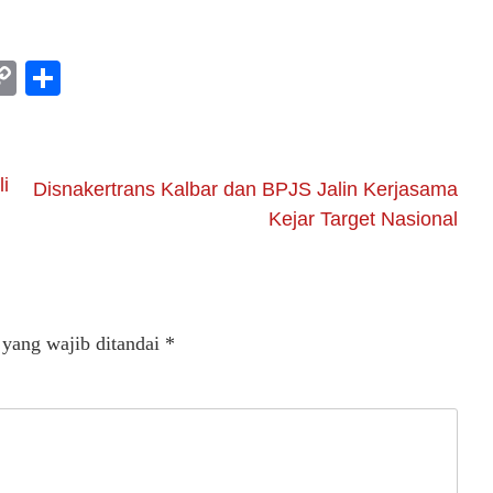
am
l
rint
Copy
Share
Link
i
Disnakertrans Kalbar dan BPJS Jalin Kerjasama
Kejar Target Nasional
 yang wajib ditandai
*