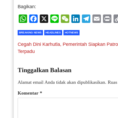
Bagikan:
WhatsApp
Facebook
X
Line
WeChat
LinkedIn
Telegr
Emai
P
BREAKING NEWS
HEADLINES
HOTNEWS
Cegah Dini Karhutla, Pemerintah Siapkan Patrol
Terpadu
Tinggalkan Balasan
Alamat email Anda tidak akan dipublikasikan.
Ruas
Komentar
*