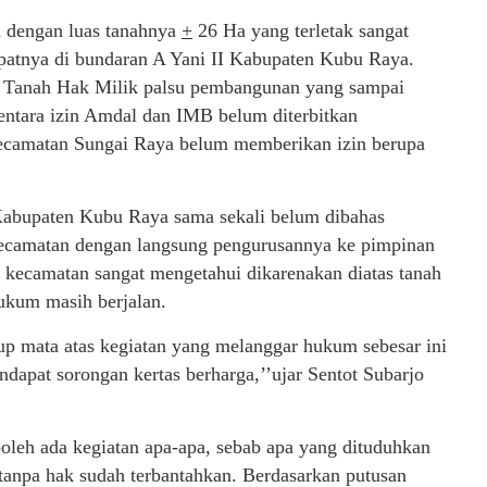
h dengan luas tanahnya
+
26 Ha yang terletak sangat
tepatnya di bundaran A Yani II Kabupaten Kubu Raya.
at Tanah Hak Milik palsu pembangunan yang sampai
mentara izin Amdal dan IMB belum diterbitkan
ecamatan Sungai Raya belum memberikan izin berupa
bupaten Kubu Raya sama sekali belum dibahas
kecamatan dengan langsung pengurusannya ke pimpinan
la kecamatan sangat mengetahui dikarenakan diatas tanah
hukum masih berjalan.
up mata atas kegiatan yang melanggar hukum sebesar ini
dapat sorongan kertas berharga,’’ujar Sentot Subarjo
 boleh ada kegiatan apa-apa, sebab apa yang dituduhkan
anpa hak sudah terbantahkan. Berdasarkan putusan