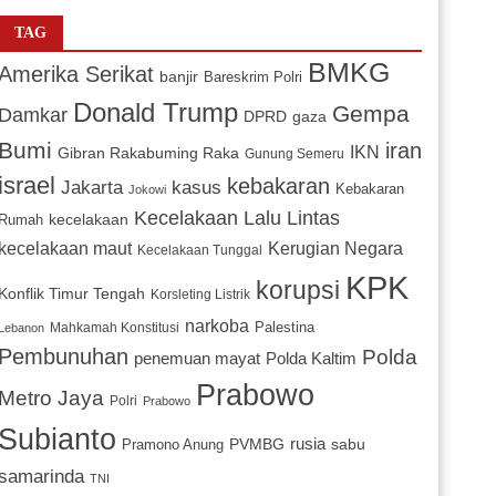
TAG
BMKG
Amerika Serikat
banjir
Bareskrim Polri
Donald Trump
Gempa
Damkar
DPRD
gaza
Bumi
iran
IKN
Gibran Rakabuming Raka
Gunung Semeru
israel
kebakaran
Jakarta
kasus
Kebakaran
Jokowi
Kecelakaan Lalu Lintas
kecelakaan
Rumah
Kerugian Negara
kecelakaan maut
Kecelakaan Tunggal
KPK
korupsi
Konflik Timur Tengah
Korsleting Listrik
narkoba
Mahkamah Konstitusi
Palestina
Lebanon
Pembunuhan
Polda
penemuan mayat
Polda Kaltim
Prabowo
Metro Jaya
Polri
Prabowo
Subianto
PVMBG
rusia
sabu
Pramono Anung
samarinda
TNI