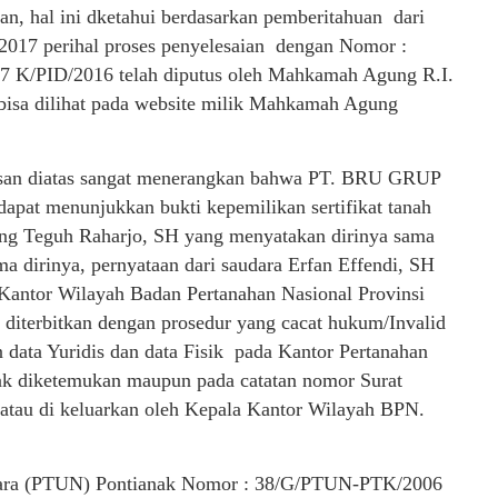
n, hal ini dketahui berdasarkan pemberitahuan dari
 2017 perihal proses penyelesaian dengan Nomor :
7 K/PID/2016 telah diputus oleh Mahkamah Agung R.I.
 bisa dilihat pada website milik Mahkamah Agung
tusan diatas sangat menerangkan bahwa PT. BRU GRUP
dapat menunjukkan bukti kepemilikan sertifikat tanah
ang Teguh Raharjo, SH yang menyatakan dirinya sama
ama dirinya, pernyataan dari saudara Erfan Effendi, SH
 Kantor Wilayah Badan Pertanahan Nasional Provinsi
ut diterbitkan dengan prosedur yang cacat hukum/Invalid
 data Yuridis dan data Fisik pada Kantor Pertanahan
dak diketemukan maupun pada catatan nomor Surat
 atau di keluarkan oleh Kepala Kantor Wilayah BPN.
Negara (PTUN) Pontianak Nomor : 38/G/PTUN-PTK/2006