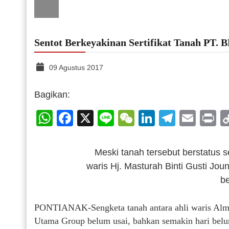
Sentot Berkeyakinan Sertifikat Tanah PT.
09 Agustus 2017
Bagikan:
WhatsApp
Facebook
X
Line
WeChat
LinkedIn
Telegr
Emai
P
Meski tanah tersebut berstatus 
waris Hj. Masturah Binti Gusti Jo
be
PONTIANAK-Sengketa tanah antara ahli waris Almh
Utama Group belum usai, bahkan semakin hari belum