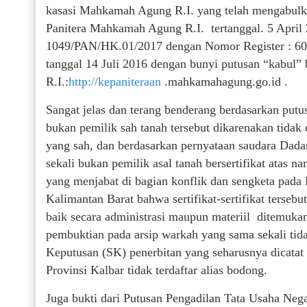
kasasi Mahkamah Agung R.I. yang telah mengabulka
Panitera Mahkamah Agung R.I. tertanggal. 5 April
1049/PAN/HK.01/2017 dengan Nomor Register : 60
tanggal 14 Juli 2016 dengan bunyi putusan “kabul”
R.I.:
http://kepaniteraan
.mahkamahagung.go.id .
Sangat jelas dan terang benderang berdasarkan pu
bukan pemilik sah tanah tersebut dikarenakan tidak 
yang sah, dan berdasarkan pernyataan saudara Dad
sekali bukan pemilik asal tanah bersertifikat atas n
yang menjabat di bagian konflik dan sengketa pada
Kalimantan Barat bahwa sertifikat-sertifikat terseb
baik secara administrasi maupun materiil ditemukan
pembuktian pada arsip warkah yang sama sekali ti
Keputusan (SK) penerbitan yang seharusnya dicatat
Provinsi Kalbar tidak terdaftar alias bodong.
Juga bukti dari Putusan Pengadilan Tata Usaha 