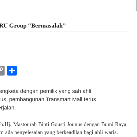
 BRU Group “Bermasalah”
am
l
rint
Copy
Share
Link
sengketa dengan pemilik yang sah ahli
unus, pembangunan Transmart Mall terus
rjalan.
.Hj. Mastourah Binti Gousti Jounus dengan Bumi Raya
 ada penyelesaian yang berkeadilan bagi ahli waris.