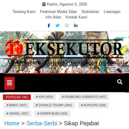
Skip
Kamis, Agustus 6, 2026
to
Tentang Kami
Pedoman Media Siber
Disklaimer
Lowongan
Info Iklan
Kontak Kami
content
Mengeksekusi Berita Untuk Kemerdekaan dan Keadilan
EKSEKUTOR
Informasi
Toggle
navigation
#
KPK (650)
#
PRABOWO SUBIANTO (497)
POPULAR TAG
#
BMKG (407)
#
DONALD TRUMP (384)
#
KORUPSI (328)
#
ISRAEL (307)
#
GEMPA BUMI (263)
Home
>
Serba-Serbi
>
Sikap Pejabat