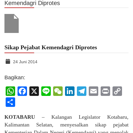
Kemendagri Diprotes
Sikap Pejabat Kemendagri Diprotes
24 Juni 2014
Bagikan:
WhatsApp
Facebook
X
Line
WeChat
LinkedIn
Telegram
Email
Print
C
Li
Share
KOTABARU
– Kalangan Legislator Kotabaru,
Kalimantan Selatan, menyesalkan sikap pejabat
Kementerian Dalam Negeri (Kemendagri) yang menolak