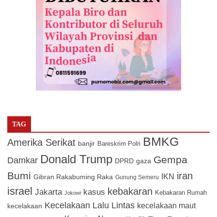
TAG
BMKG
Amerika Serikat
banjir
Bareskrim Polri
Donald Trump
Gempa
Damkar
DPRD
gaza
Bumi
iran
IKN
Gibran Rakabuming Raka
Gunung Semeru
israel
kebakaran
Jakarta
kasus
Kebakaran Rumah
Jokowi
Kecelakaan Lalu Lintas
kecelakaan maut
kecelakaan