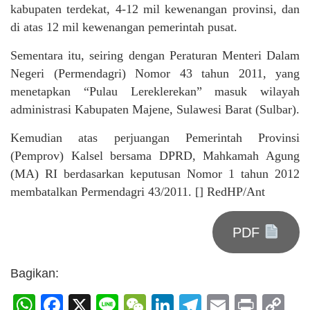
kabupaten terdekat, 4-12 mil kewenangan provinsi, dan
di atas 12 mil kewenangan pemerintah pusat.
Sementara itu, seiring dengan Peraturan Menteri Dalam
Negeri (Permendagri) Nomor 43 tahun 2011, yang
menetapkan “Pulau Lereklerekan” masuk wilayah
administrasi Kabupaten Majene, Sulawesi Barat (Sulbar).
Kemudian atas perjuangan Pemerintah Provinsi
(Pemprov) Kalsel bersama DPRD, Mahkamah Agung
(MA) RI berdasarkan keputusan Nomor 1 tahun 2012
membatalkan Permendagri 43/2011. [] RedHP/Ant
PDF
Bagikan:
WhatsApp
Facebook
X
Line
WeChat
LinkedIn
Telegram
Email
Print
C