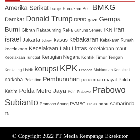
BMKG
Amerika Serikat
banjir
Bareskrim Polri
Donald Trump
Gempa
Damkar
DPRD
gaza
Bumi
iran
IKN
Gibran Rakabuming Raka
Gunung Semeru
israel
kebakaran
Jakarta
kasus
Kebakaran Rumah
Jokowi
Kecelakaan Lalu Lintas
kecelakaan maut
kecelakaan
Kerugian Negara
Konflik Timur Tengah
Kecelakaan Tunggal
KPK
korupsi
Korsleting Listrik
Mahkamah Konstitusi
Lebanon
Pembunuhan
narkoba
penemuan mayat
Polda
Palestina
Prabowo
Polda Metro Jaya
Kaltim
Polri
Prabowo
Subianto
samarinda
PVMBG
rusia
sabu
Pramono Anung
TNI
© Copyright 2022 PT Media Rempanga Eksekutor