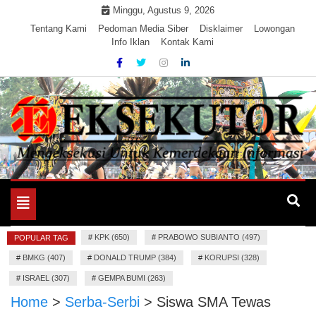
Skip
Minggu, Agustus 9, 2026
to
Tentang Kami
Pedoman Media Siber
Disklaimer
Lowongan
Info Iklan
Kontak Kami
content
Mengeksekusi Berita Untuk Kemerdekaan dan Keadilan
EKSEKUTOR
Informasi
Toggle
navigation
#
KPK (650)
#
PRABOWO SUBIANTO (497)
POPULAR TAG
#
BMKG (407)
#
DONALD TRUMP (384)
#
KORUPSI (328)
#
ISRAEL (307)
#
GEMPA BUMI (263)
Home
>
Serba-Serbi
>
Siswa SMA Tewas