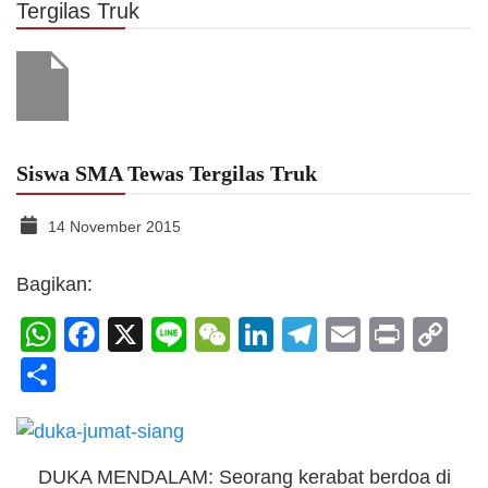
Tergilas Truk
Siswa SMA Tewas Tergilas Truk
14 November 2015
Bagikan:
WhatsApp
Facebook
X
Line
WeChat
LinkedIn
Telegram
Email
Print
C
Li
Share
DUKA MENDALAM: Seorang kerabat berdoa di