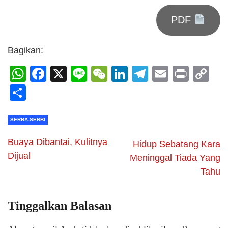
PDF
Bagikan:
WhatsApp
Facebook
X
Line
WeChat
LinkedIn
Telegram
Email
Print
C
Li
Share
SERBA-SERBI
Buaya Dibantai, Kulitnya
Hidup Sebatang Kara
Dijual
Meninggal Tiada Yang
Tahu
Tinggalkan Balasan