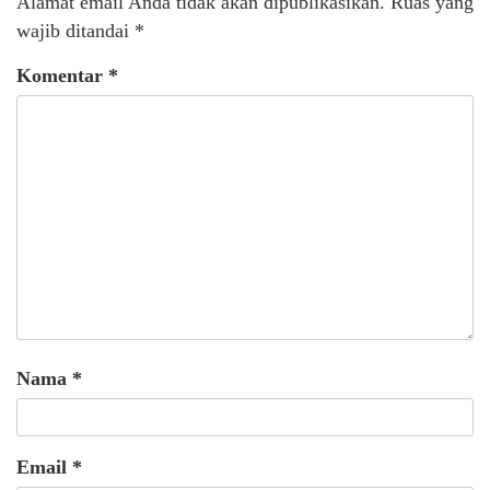
Alamat email Anda tidak akan dipublikasikan.
Ruas yang
wajib ditandai
*
Komentar
*
Nama
*
Email
*