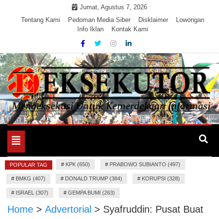
Skip
Jumat, Agustus 7, 2026
to
Tentang Kami
Pedoman Media Siber
Disklaimer
Lowongan
Info Iklan
Kontak Kami
content
Mengeksekusi Berita Untuk Kemerdekaan dan Keadilan
EKSEKUTOR
Informasi
Toggle
navigation
#
KPK (650)
#
PRABOWO SUBIANTO (497)
POPULAR TAG
#
BMKG (407)
#
DONALD TRUMP (384)
#
KORUPSI (328)
#
ISRAEL (307)
#
GEMPA BUMI (263)
Home
>
Advertorial
>
Syafruddin: Pusat Buat