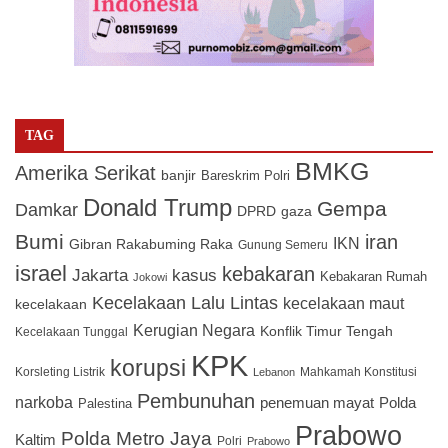
TAG
BMKG
Amerika Serikat
banjir
Bareskrim Polri
Donald Trump
Gempa
Damkar
DPRD
gaza
Bumi
iran
IKN
Gibran Rakabuming Raka
Gunung Semeru
israel
kebakaran
Jakarta
kasus
Kebakaran Rumah
Jokowi
Kecelakaan Lalu Lintas
kecelakaan maut
kecelakaan
Kerugian Negara
Konflik Timur Tengah
Kecelakaan Tunggal
KPK
korupsi
Korsleting Listrik
Mahkamah Konstitusi
Lebanon
Pembunuhan
narkoba
penemuan mayat
Polda
Palestina
Prabowo
Polda Metro Jaya
Kaltim
Polri
Prabowo