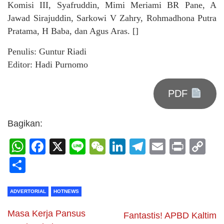
Komisi III, Syafruddin, Mimi Meriami BR Pane, A
Jawad Sirajuddin, Sarkowi V Zahry, Rohmadhona Putra
Pratama, H Baba, dan Agus Aras. []
Penulis: Guntur Riadi
Editor: Hadi Purnomo
PDF
Bagikan:
WhatsApp
Facebook
X
Line
WeChat
LinkedIn
Telegram
Email
Print
C
Li
Share
ADVERTORIAL
HOTNEWS
Masa Kerja Pansus
Fantastis! APBD Kaltim