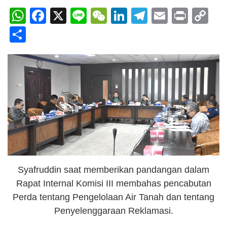
WhatsApp
Facebook
X
Line
WeChat
LinkedIn
Telegram
Email
Print
C
Li
Share
Syafruddin saat memberikan pandangan dalam
Rapat Internal Komisi III membahas pencabutan
Perda tentang Pengelolaan Air Tanah dan tentang
Penyelenggaraan Reklamasi.