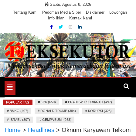
Skip
Sabtu, Agustus 8, 2026
to
Tentang Kami
Pedoman Media Siber
Disklaimer
Lowongan
Info Iklan
Kontak Kami
content
Mengeksekusi Berita Untuk Kemerdekaan dan Keadilan
EKSEKUTOR
Informasi
Toggle
navigation
#
KPK (650)
#
PRABOWO SUBIANTO (497)
POPULAR TAG
#
BMKG (407)
#
DONALD TRUMP (384)
#
KORUPSI (328)
#
ISRAEL (307)
#
GEMPA BUMI (263)
Home
>
Headlines
>
Oknum Karyawan Telkom