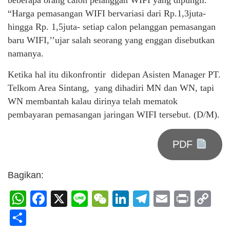
“Harga pemasangan WIFI bervariasi dari Rp.1,3juta-
hingga Rp. 1,5juta- setiap calon pelanggan pemasangan
baru WIFI,’’ujar salah seorang yang enggan disebutkan
namanya.
Ketika hal itu dikonfrontir didepan Asisten Manager PT.
Telkom Area Sintang, yang dihadiri MN dan WN, tapi
WN membantah kalau dirinya telah mematok
pembayaran pemasangan jaringan WIFI tersebut. (D/M).
PDF
Bagikan:
WhatsApp
Facebook
X
Line
WeChat
LinkedIn
Telegram
Email
Print
C
Li
Share