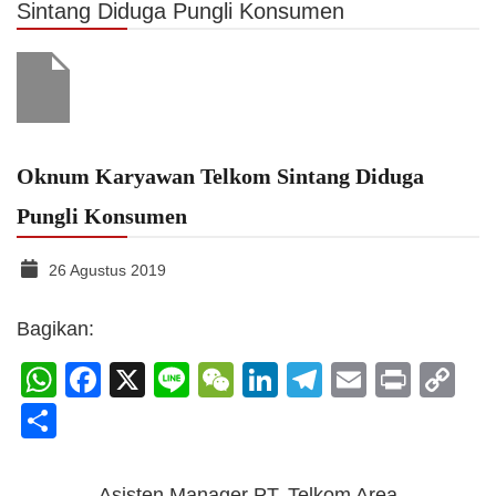
Sintang Diduga Pungli Konsumen
Oknum Karyawan Telkom Sintang Diduga
Pungli Konsumen
26 Agustus 2019
Bagikan:
WhatsApp
Facebook
X
Line
WeChat
LinkedIn
Telegram
Email
Print
C
Li
Share
Asisten Manager PT. Telkom Area