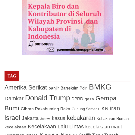
TAG
BMKG
Amerika Serikat
banjir
Bareskrim Polri
Donald Trump
Gempa
Damkar
DPRD
gaza
Bumi
iran
IKN
Gibran Rakabuming Raka
Gunung Semeru
israel
kebakaran
Jakarta
kasus
Kebakaran Rumah
Jokowi
Kecelakaan Lalu Lintas
kecelakaan maut
kecelakaan
Kerugian Negara
Konflik Timur Tengah