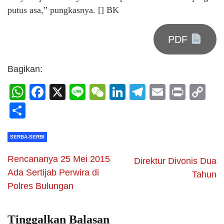
putus asa,” pungkasnya. [] BK
PDF
Bagikan:
WhatsApp
Facebook
X
Line
WeChat
LinkedIn
Telegram
Email
Print
C
Li
Share
SERBA-SERBI
Rencananya 25 Mei 2015
Direktur Divonis Dua
Ada Sertijab Perwira di
Tahun
Polres Bulungan
Tinggalkan Balasan