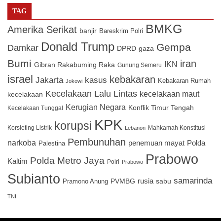
TAG
BMKG
Amerika Serikat
banjir
Bareskrim Polri
Donald Trump
Gempa
Damkar
DPRD
gaza
Bumi
iran
IKN
Gibran Rakabuming Raka
Gunung Semeru
israel
kebakaran
Jakarta
kasus
Kebakaran Rumah
Jokowi
Kecelakaan Lalu Lintas
kecelakaan maut
kecelakaan
Kerugian Negara
Konflik Timur Tengah
Kecelakaan Tunggal
KPK
korupsi
Korsleting Listrik
Mahkamah Konstitusi
Lebanon
Pembunuhan
narkoba
penemuan mayat
Polda
Palestina
Prabowo
Polda Metro Jaya
Kaltim
Polri
Prabowo
Subianto
samarinda
PVMBG
rusia
sabu
Pramono Anung
TNI