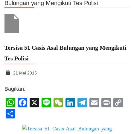
Bulungan yang Mengikuti Tes Polisi
Tersisa 51 Casis Asal Bulungan yang Mengikuti
Tes Polisi
21 Mei 2015
Bagikan:
WhatsApp
Facebook
X
Line
WeChat
LinkedIn
Telegram
Email
Print
C
Li
Share