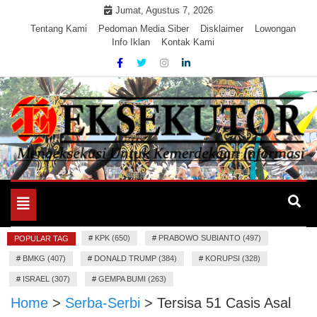
Skip
Jumat, Agustus 7, 2026
to
Tentang Kami
Pedoman Media Siber
Disklaimer
Lowongan
Info Iklan
Kontak Kami
content
Mengeksekusi Berita Untuk Kemerdekaan dan Keadilan
EKSEKUTOR
Informasi
Toggle
navigation
#
KPK (650)
#
PRABOWO SUBIANTO (497)
POPULAR TAG
#
BMKG (407)
#
DONALD TRUMP (384)
#
KORUPSI (328)
#
ISRAEL (307)
#
GEMPA BUMI (263)
Home
>
Serba-Serbi
>
Tersisa 51 Casis Asal