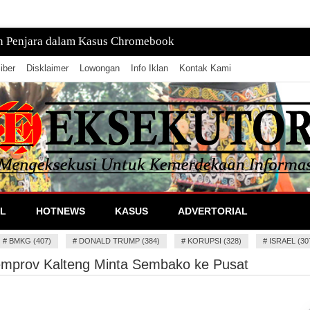
tan, Pusatnya di Laut
iber
Disklaimer
Lowongan
Info Iklan
Kontak Kami
lan Informasi
L
HOTNEWS
KASUS
ADVERTORIAL
#
BMKG (407)
#
DONALD TRUMP (384)
#
KORUPSI (328)
#
ISRAEL (30
emprov Kalteng Minta Sembako ke Pusat