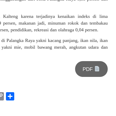
 Kalteng karena terjadinya kenaikan indeks di lima
9 persen, makanan jadi, minuman rokok dan tembakau
rsen, pendidikan, rekreasi dan olahraga 0,04 persen.
 di Palangka Raya yakni kacang panjang, ikan nila, ikan
 yakni mie, mobil bawang merah, angkutan udara dan
PDF
am
l
rint
Copy
Share
Link