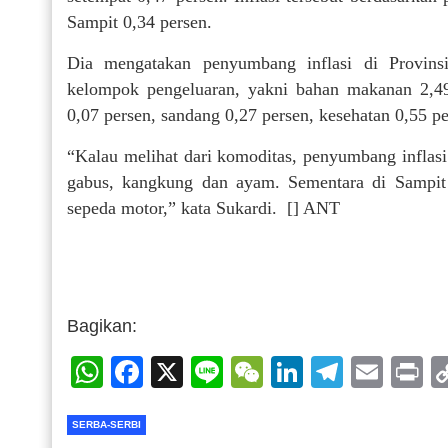
Sampit 0,34 persen.
Dia mengatakan penyumbang inflasi di Provinsi
kelompok pengeluaran, yakni bahan makanan 2,4
0,07 persen, sandang 0,27 persen, kesehatan 0,55 pe
“Kalau melihat dari komoditas, penyumbang inflasi
gabus, kangkung dan ayam. Sementara di Sampit
sepeda motor,” kata Sukardi. [] ANT
Bagikan:
WhatsApp
Facebook
X
Line
WeChat
LinkedIn
Telegr
Emai
P
SERBA-SERBI