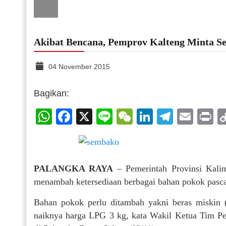
Akibat Bencana, Pemprov Kalteng Minta S
04 November 2015
Bagikan:
WhatsApp
Facebook
X
Line
WeChat
LinkedIn
Telegr
Emai
P
PALANGKA RAYA
– Pemerintah Provinsi Kali
menambah ketersediaan berbagai bahan pokok pasca-
Bahan pokok perlu ditambah yakni beras miskin 
naiknya harga LPG 3 kg, kata Wakil Ketua Tim Pe