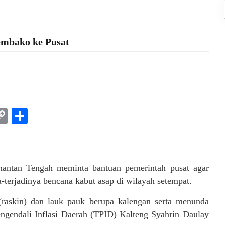
embako ke Pusat
am
l
rint
Copy
Share
Link
mantan Tengah meminta bantuan pemerintah pusat agar
terjadinya bencana kabut asap di wilayah setempat.
(raskin) dan lauk pauk berupa kalengan serta menunda
ngendali Inflasi Daerah (TPID) Kalteng Syahrin Daulay