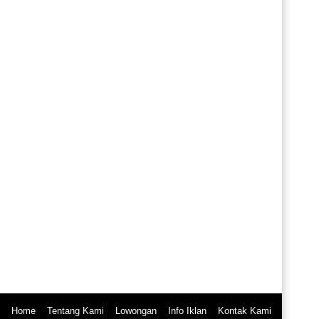
Home
Tentang Kami
Lowongan
Info Iklan
Kontak Kami