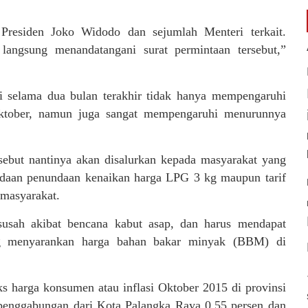
 Presiden Joko Widodo dan sejumlah Menteri terkait.
angsung menandatangani surat permintaan tersebut,”
i selama dua bulan terakhir tidak hanya mempengaruhi
n Oktober, namun juga sangat mempengaruhi menurunnya
ebut nantinya akan disalurkan kepada masyarakat yang
daan penundaan kenaikan harga LPG 3 kg maupun tarif
 masyarakat.
susah akibat bencana kabut asap, dan harus mendapat
eng menyarankan harga bahan bakar minyak (BBM) di
ks harga konsumen atau inflasi Oktober 2015 di provinsi
n penggabungan dari Kota Palangka Raya 0,55 persen dan