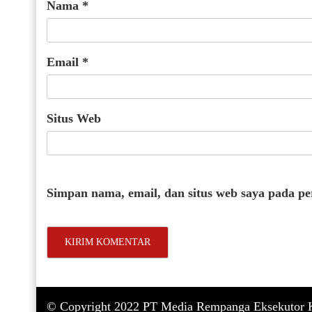
Nama
*
Email
*
Situs Web
Simpan nama, email, dan situs web saya pada p
© Copyright 2022 PT Media Rempanga Eksekutor K