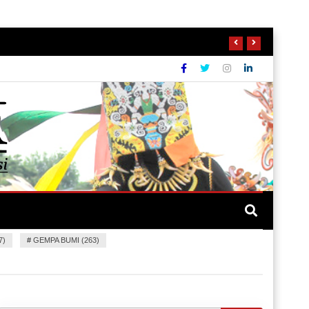
7)
#
GEMPA BUMI (263)