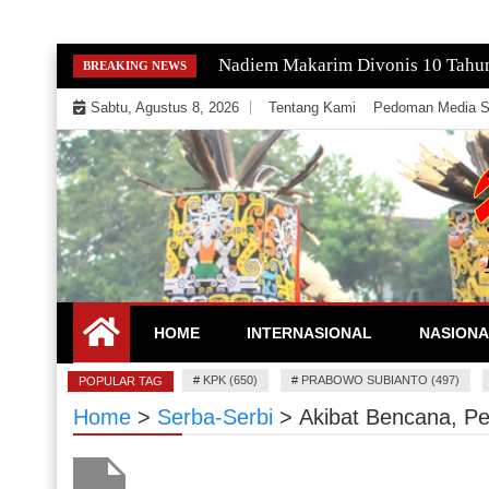
Skip
Gempa Magnitudo 2,9 Guncang Paci
BREAKING NEWS
to
Sabtu, Agustus 8, 2026
Tentang Kami
Pedoman Media S
content
Mengeksekusi Berita Untuk Kemerdekaan dan Keadi
EKSEKUTOR
HOME
INTERNASIONAL
NASIONA
#
KPK (650)
#
PRABOWO SUBIANTO (497)
POPULAR TAG
Home
>
Serba-Serbi
>
Akibat Bencana, P