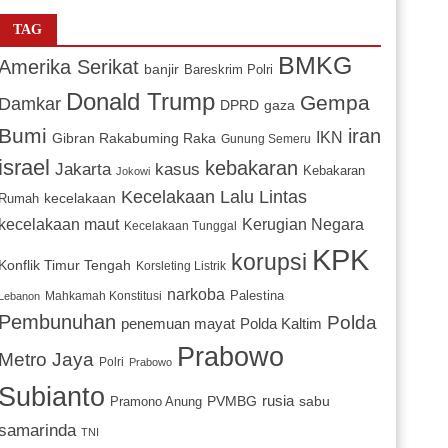
TAG
BMKG
Amerika Serikat
banjir
Bareskrim Polri
Donald Trump
Gempa
Damkar
DPRD
gaza
Bumi
iran
IKN
Gibran Rakabuming Raka
Gunung Semeru
israel
kebakaran
Jakarta
kasus
Kebakaran
Jokowi
Kecelakaan Lalu Lintas
kecelakaan
Rumah
Kerugian Negara
kecelakaan maut
Kecelakaan Tunggal
KPK
korupsi
Konflik Timur Tengah
Korsleting Listrik
narkoba
Mahkamah Konstitusi
Palestina
Lebanon
Pembunuhan
Polda
penemuan mayat
Polda Kaltim
Prabowo
Metro Jaya
Polri
Prabowo
Subianto
PVMBG
rusia
sabu
Pramono Anung
samarinda
TNI