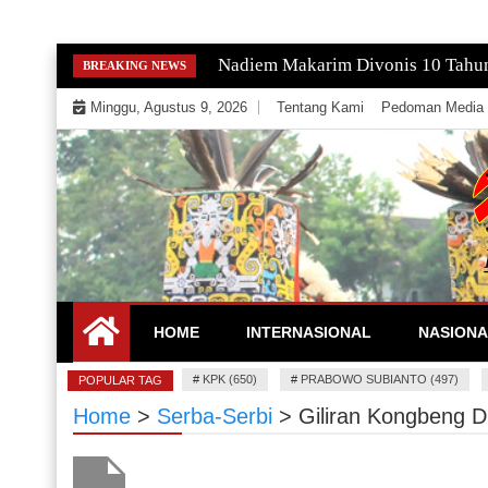
Skip
Gempa Magnitudo 2,9 Guncang Paci
BREAKING NEWS
to
Minggu, Agustus 9, 2026
Tentang Kami
Pedoman Media 
content
Mengeksekusi Berita Untuk Kemerdekaan dan Keadi
EKSEKUTOR
HOME
INTERNASIONAL
NASIONA
#
KPK (650)
#
PRABOWO SUBIANTO (497)
POPULAR TAG
Home
>
Serba-Serbi
>
Giliran Kongbeng 