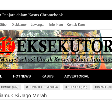
tan, Pusatnya di Laut
Siber
Disklaimer
Lowongan
Info Iklan
Kontak Kami
lan Informasi
L
HOTNEWS
KASUS
ADVERTORIAL
#
BMKG (407)
#
DONALD TRUMP (384)
#
KORUPSI (328)
#
ISRAEL (30
Diamuk Si Jago Merah