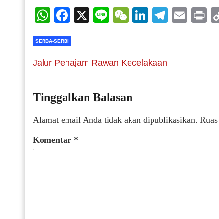
WhatsApp
Facebook
X
Line
WeChat
LinkedIn
Telegr
Emai
P
SERBA-SERBI
Jalur Penajam Rawan Kecelakaan
Tinggalkan Balasan
Alamat email Anda tidak akan dipublikasikan.
Ruas
Komentar
*