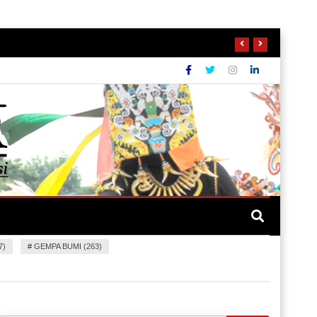
7)
#
GEMPA BUMI (263)