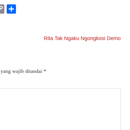
am
l
rint
Copy
Share
Link
Rita Tak Ngaku Ngongkosi Demo
 yang wajib ditandai
*