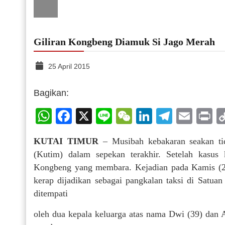
Giliran Kongbeng Diamuk Si Jago Merah
25 April 2015
Bagikan:
WhatsApp
Facebook
X
Line
WeChat
LinkedIn
Telegr
Emai
P
KUTAI TIMUR
– Musibah kebakaran seakan tid
(Kutim) dalam sepekan terakhir. Setelah kasus 
Kongbeng yang membara. Kejadian pada Kamis (2
kerap dijadikan sebagai pangkalan taksi di Satu
ditempati
oleh dua kepala keluarga atas nama Dwi (39) dan 