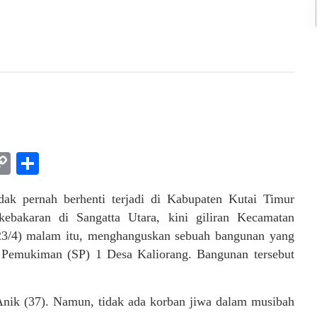
am
l
rint
Copy
Share
Link
ak pernah berhenti terjadi di Kabupaten Kutai Timur
kebakaran di Sangatta Utara, kini giliran Kecamatan
3/4) malam itu, menghanguskan sebuah bangunan yang
an Pemukiman (SP) 1 Desa Kaliorang. Bangunan tersebut
Anik (37). Namun, tidak ada korban jiwa dalam musibah