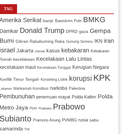
TAG
BMKG
Amerika Serikat
banjir
Bareskrim Polri
Donald Trump
Gempa
Damkar
DPRD
gaza
Bumi
iran
IKN
Gibran Rakabuming Raka
Gunung Semeru
israel
kebakaran
Jakarta
kasus
Kebakaran
Jokowi
Kecelakaan Lalu Lintas
kecelakaan
Rumah
Kerugian Negara
kecelakaan maut
Kecelakaan Tunggal
KPK
korupsi
Konflik Timur Tengah
Korsleting Listrik
narkoba
Mahkamah Konstitusi
Palestina
Lebanon
Pembunuhan
Polda
penemuan mayat
Polda Kaltim
Prabowo
Metro Jaya
Polri
Prabowo
Subianto
PVMBG
rusia
sabu
Pramono Anung
samarinda
TNI