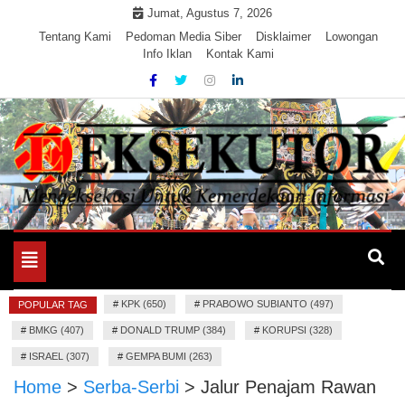
Skip
Jumat, Agustus 7, 2026
to
Tentang Kami
Pedoman Media Siber
Disklaimer
Lowongan
Info Iklan
Kontak Kami
content
Mengeksekusi Berita Untuk Kemerdekaan dan Keadilan
EKSEKUTOR
Informasi
Toggle
navigation
#
KPK (650)
#
PRABOWO SUBIANTO (497)
POPULAR TAG
#
BMKG (407)
#
DONALD TRUMP (384)
#
KORUPSI (328)
#
ISRAEL (307)
#
GEMPA BUMI (263)
Home
>
Serba-Serbi
>
Jalur Penajam Rawan