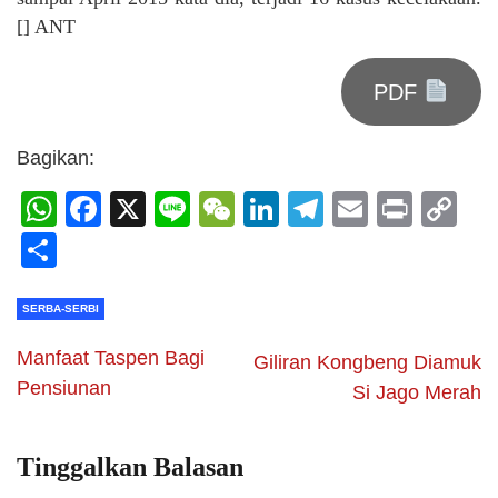
[] ANT
PDF
Bagikan:
WhatsApp
Facebook
X
Line
WeChat
LinkedIn
Telegram
Email
Print
C
Li
Share
SERBA-SERBI
Manfaat Taspen Bagi
Giliran Kongbeng Diamuk
Pensiunan
Si Jago Merah
Tinggalkan Balasan