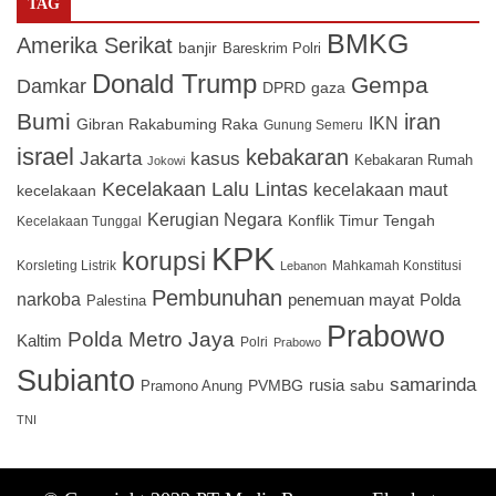
TAG
BMKG
Amerika Serikat
banjir
Bareskrim Polri
Donald Trump
Gempa
Damkar
DPRD
gaza
Bumi
iran
IKN
Gibran Rakabuming Raka
Gunung Semeru
israel
kebakaran
Jakarta
kasus
Kebakaran Rumah
Jokowi
Kecelakaan Lalu Lintas
kecelakaan maut
kecelakaan
Kerugian Negara
Konflik Timur Tengah
Kecelakaan Tunggal
KPK
korupsi
Korsleting Listrik
Mahkamah Konstitusi
Lebanon
Pembunuhan
narkoba
penemuan mayat
Polda
Palestina
Prabowo
Polda Metro Jaya
Kaltim
Polri
Prabowo
Subianto
samarinda
PVMBG
rusia
sabu
Pramono Anung
TNI