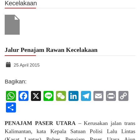
Kecelakaan
Jalur Penajam Rawan Kecelakaan
25 April 2015
Bagikan:
WhatsApp
Facebook
X
Line
WeChat
LinkedIn
Telegram
Email
Print
C
Li
Share
PENAJAM PASER UTARA
– Kerusakan jalan trans
Kalimantan, kata Kepala Satuan Polisi Lalu Lintas
(Kasat Lantas) Polres Penajam Paser Utara Ajun