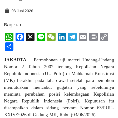
03 Juni 2026
Bagikan:
WhatsApp
Facebook
X
Line
WeChat
LinkedIn
Telegram
Email
Print
C
Li
Share
JAKARTA
– Permohonan uji materi Undang-Undang
Nomor 2 Tahun 2002 tentang Kepolisian Negara
Republik Indonesia (UU Polri) di Mahkamah Konstitusi
(MK) berakhir pada tahap awal setelah para pemohon
memutuskan mencabut gugatan yang sebelumnya
meminta perubahan posisi kelembagaan Kepolisian
Negara Republik Indonesia (Polri). Keputusan itu
disampaikan dalam sidang perkara Nomor 63/PUU-
XXIV/2026 di Gedung MK, Rabu (03/06/2026).