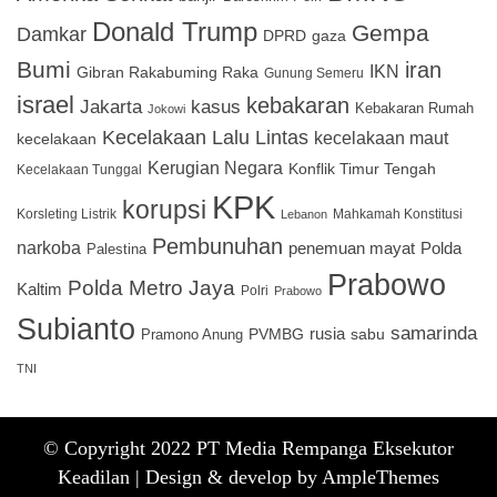
Donald Trump
Gempa
Damkar
DPRD
gaza
Bumi
iran
IKN
Gibran Rakabuming Raka
Gunung Semeru
israel
kebakaran
Jakarta
kasus
Kebakaran Rumah
Jokowi
Kecelakaan Lalu Lintas
kecelakaan maut
kecelakaan
Kerugian Negara
Konflik Timur Tengah
Kecelakaan Tunggal
KPK
korupsi
Korsleting Listrik
Mahkamah Konstitusi
Lebanon
Pembunuhan
narkoba
penemuan mayat
Polda
Palestina
Prabowo
Polda Metro Jaya
Kaltim
Polri
Prabowo
Subianto
samarinda
PVMBG
rusia
sabu
Pramono Anung
TNI
© Copyright 2022 PT Media Rempanga Eksekutor
Keadilan |
Design & develop by AmpleThemes