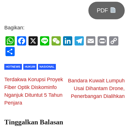
PDF
Bagikan:
WhatsApp
Facebook
X
Line
WeChat
LinkedIn
Telegram
Email
Print
C
Li
Share
HOTNEWS
HUKUM
NASIONAL
Terdakwa Korupsi Proyek
Bandara Kuwait Lumpuh
Fiber Optik Diskominfo
Usai Dihantam Drone,
Nganjuk Dituntut 5 Tahun
Penerbangan Dialihkan
Penjara
Tinggalkan Balasan