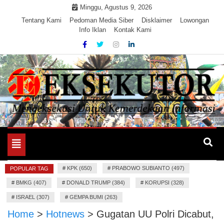
Skip
Minggu, Agustus 9, 2026
to
Tentang Kami
Pedoman Media Siber
Disklaimer
Lowongan
Info Iklan
Kontak Kami
content
Mengeksekusi Berita Untuk Kemerdekaan dan Keadilan
EKSEKUTOR
Informasi
Toggle
navigation
#
KPK (650)
#
PRABOWO SUBIANTO (497)
POPULAR TAG
#
BMKG (407)
#
DONALD TRUMP (384)
#
KORUPSI (328)
#
ISRAEL (307)
#
GEMPA BUMI (263)
Home
>
Hotnews
>
Gugatan UU Polri Dicabut,