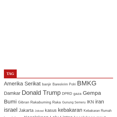
TAG
BMKG
Amerika Serikat
banjir
Bareskrim Polri
Donald Trump
Gempa
Damkar
DPRD
gaza
Bumi
iran
IKN
Gibran Rakabuming Raka
Gunung Semeru
israel
kebakaran
Jakarta
kasus
Kebakaran Rumah
Jokowi