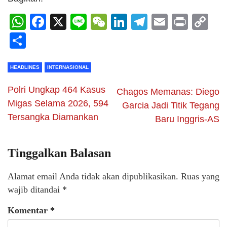
WhatsApp
Facebook
X
Line
WeChat
LinkedIn
Telegram
Email
Print
C
Li
Share
HEADLINES
INTERNASIONAL
Polri Ungkap 464 Kasus
Chagos Memanas: Diego
Migas Selama 2026, 594
Garcia Jadi Titik Tegang
Tersangka Diamankan
Baru Inggris-AS
Tinggalkan Balasan
Alamat email Anda tidak akan dipublikasikan.
Ruas yang
wajib ditandai
*
Komentar
*