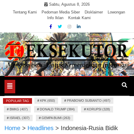
Skip
Sabtu, Agustus 8, 2026
to
Tentang Kami
Pedoman Media Siber
Disklaimer
Lowongan
Info Iklan
Kontak Kami
content
Mengeksekusi Berita Untuk Kemerdekaan dan Keadilan
EKSEKUTOR
Informasi
Toggle
navigation
#
KPK (650)
#
PRABOWO SUBIANTO (497)
POPULAR TAG
#
BMKG (407)
#
DONALD TRUMP (384)
#
KORUPSI (328)
#
ISRAEL (307)
#
GEMPA BUMI (263)
Home
>
Headlines
>
Indonesia-Rusia Bidik