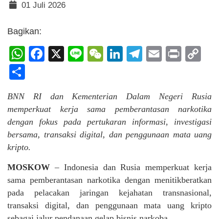
01 Juli 2026
Bagikan:
WhatsApp
Facebook
X
Line
WeChat
LinkedIn
Telegram
Email
Print
C
Li
Share
BNN RI dan Kementerian Dalam Negeri Rusia
memperkuat kerja sama pemberantasan narkotika
dengan fokus pada pertukaran informasi, investigasi
bersama, transaksi digital, dan penggunaan mata uang
kripto.
MOSKOW
– Indonesia dan Rusia memperkuat kerja
sama pemberantasan narkotika dengan menitikberatkan
pada pelacakan jaringan kejahatan transnasional,
transaksi digital, dan penggunaan mata uang kripto
sebagai jalur pendanaan gelap bisnis narkoba.