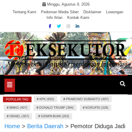
Skip
Minggu, Agustus 9, 2026
to
Tentang Kami
Pedoman Media Siber
Disklaimer
Lowongan
Info Iklan
Kontak Kami
content
Mengeksekusi Berita Untuk Kemerdekaan dan Keadilan
EKSEKUTOR
Informasi
Toggle
navigation
#
KPK (650)
#
PRABOWO SUBIANTO (497)
POPULAR TAG
#
BMKG (407)
#
DONALD TRUMP (384)
#
KORUPSI (328)
#
ISRAEL (307)
#
GEMPA BUMI (263)
Home
>
Berita Daerah
>
Pemotor Diduga Jadi