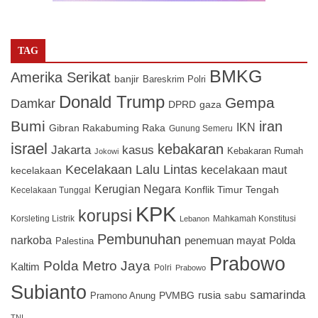
TAG
BMKG
Amerika Serikat
banjir
Bareskrim Polri
Donald Trump
Gempa
Damkar
DPRD
gaza
Bumi
iran
IKN
Gibran Rakabuming Raka
Gunung Semeru
israel
kebakaran
Jakarta
kasus
Kebakaran Rumah
Jokowi
Kecelakaan Lalu Lintas
kecelakaan maut
kecelakaan
Kerugian Negara
Konflik Timur Tengah
Kecelakaan Tunggal
KPK
korupsi
Korsleting Listrik
Mahkamah Konstitusi
Lebanon
Pembunuhan
narkoba
penemuan mayat
Polda
Palestina
Prabowo
Polda Metro Jaya
Kaltim
Polri
Prabowo
Subianto
samarinda
PVMBG
rusia
sabu
Pramono Anung
TNI