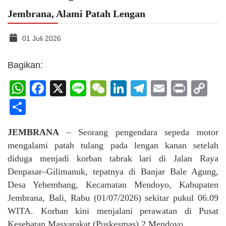
Jembrana, Alami Patah Lengan
01 Juli 2026
Bagikan:
WhatsApp
Facebook
X
Line
WeChat
LinkedIn
Telegram
Email
Print
C
Li
Share
JEMBRANA
– Seorang pengendara sepeda motor
mengalami patah tulang pada lengan kanan setelah
diduga menjadi korban tabrak lari di Jalan Raya
Denpasar–Gilimanuk, tepatnya di Banjar Bale Agung,
Desa Yehembang, Kecamatan Mendoyo, Kabupaten
Jembrana, Bali, Rabu (01/07/2026) sekitar pukul 06.09
WITA. Korban kini menjalani perawatan di Pusat
Kesehatan Masyarakat (Puskesmas) 2 Mendoyo.