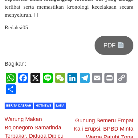
terlibat serta memastikan kronologi kecelakaan secara
menyeluruh. []
Redaksi05
PDF
Bagikan:
WhatsApp
Facebook
X
Line
WeChat
LinkedIn
Telegram
Email
Print
C
Li
Share
BERITA DAERAH
HOTNEWS
LAKA
Warung Makan
Gunung Semeru Empat
Bojonegoro Samarinda
Kali Erupsi, BPBD Minta
Terbakar, Diduga Dipicu
Warga Patuhi Zona