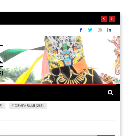
7)
#
GEMPA BUMI (263)