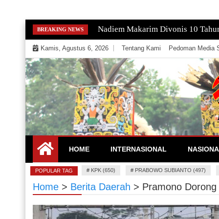
Skip
Nadiem Makarim Divonis 10 Tahu
BREAKING NEWS
to
Kamis, Agustus 6, 2026
Tentang Kami
Pedoman Media S
content
Mengeksekusi Berita Untuk Kemerdekaan dan Keadi
EKSEKUTOR
HOME
INTERNASIONAL
NASIONA
#
KPK (650)
#
PRABOWO SUBIANTO (497)
POPULAR TAG
Home
>
Berita Daerah
>
Pramono Dorong 