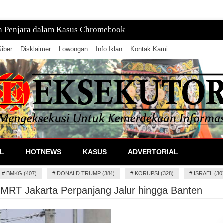
n Penjara dalam Kasus Chromebook
iber
Disklaimer
Lowongan
Info Iklan
Kontak Kami
lan Informasi
L
HOTNEWS
KASUS
ADVERTORIAL
#
BMKG (407)
#
DONALD TRUMP (384)
#
KORUPSI (328)
#
ISRAEL (30
MRT Jakarta Perpanjang Jalur hingga Banten