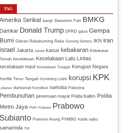
TAG
BMKG
Amerika Serikat
banjir
Bareskrim Polri
Donald Trump
Gempa
Damkar
DPRD
gaza
Bumi
iran
IKN
Gibran Rakabuming Raka
Gunung Semeru
israel
kebakaran
Jakarta
kasus
Kebakaran
Jokowi
Kecelakaan Lalu Lintas
kecelakaan
Rumah
Kerugian Negara
kecelakaan maut
Kecelakaan Tunggal
KPK
korupsi
Konflik Timur Tengah
Korsleting Listrik
narkoba
Mahkamah Konstitusi
Palestina
Lebanon
Pembunuhan
Polda
penemuan mayat
Polda Kaltim
Prabowo
Metro Jaya
Polri
Prabowo
Subianto
PVMBG
rusia
sabu
Pramono Anung
samarinda
TNI