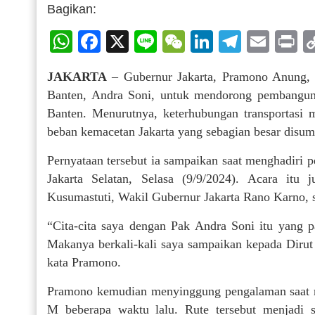
Bagikan:
WhatsApp
Facebook
X
Line
WeChat
LinkedIn
Telegr
Emai
P
JAKARTA
– Gubernur Jakarta, Pramono Anung, 
Banten, Andra Soni, untuk mendorong pembangun
Banten. Menurutnya, keterhubungan transportasi m
beban kemacetan Jakarta yang sebagian besar disum
Pernyataan tersebut ia sampaikan saat menghadiri p
Jakarta Selatan, Selasa (9/9/2024). Acara it
Kusumastuti, Wakil Gubernur Jakarta Rano Karno, 
“Cita-cita saya dengan Pak Andra Soni itu yang
Makanya berkali-kali saya sampaikan kepada Diru
kata Pramono.
Pramono kemudian menyinggung pengalaman saat m
M beberapa waktu lalu. Rute tersebut menjadi 