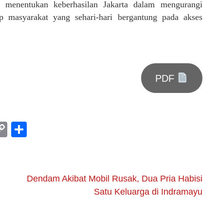
an menentukan keberhasilan Jakarta dalam mengurangi
up masyarakat yang sehari-hari bergantung pada akses
PDF
am
l
rint
Copy
Share
Link
Dendam Akibat Mobil Rusak, Dua Pria Habisi
Satu Keluarga di Indramayu