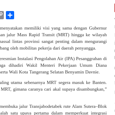
am
l
rint
Copy
Share
Link
menyatakan memiliki visi yang sama dengan Gubernur
an jalur Mass Rapid Transit (MRT) hingga ke wilayah
assal lintas provinsi sangat penting dalam mengurangi
bang oleh mobilitas pekerja dari daerah penyangga.
eresmian Instalasi Pengolahan Air (IPA) Pesanggrahan di
u juga dihadiri Wakil Menteri Pekerjaan Umum Diana
serta Wali Kota Tangerang Selatan Benyamin Davnie.
 paling utama sebenarnya MRT segera masuk ke Banten.
t MRT, gimana caranya cari akal supaya disambungkan,”
embuka jalur Transjabodetabek rute Alam Sutera–Blok
salah satu upaya pertama dalam memperkuat integrasi