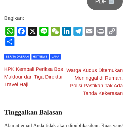
PDF
Bagikan:
WhatsApp
Facebook
X
Line
WeChat
LinkedIn
Telegram
Email
Print
C
Li
Share
BERITA DAERAH
HOTNEWS
LAKA
KPK Kembali Periksa Bos
Warga Kudus Ditemukan
Maktour dan Tiga Direktur
Meninggal di Rumah,
Travel Haji
Polisi Pastikan Tak Ada
Tanda Kekerasan
Tinggalkan Balasan
Alamat email Anda tidak akan dipublikasikan.
Ruas yang