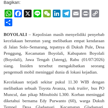
Bagikan:
WhatsApp
Facebook
X
Line
WeChat
LinkedIn
Telegram
Email
Print
C
Li
Share
BOYOLALI
– Kepolisian masih menyelidiki penyebab
kecelakaan beruntun yang melibatkan empat kendaraan
di Jalan Solo–Semarang, tepatnya di Dukuh Pule, Desa
Penggung, Kecamatan Boyolali, Kabupaten Boyolali
(Boyolali), Jawa Tengah (Jateng), Rabu (01/07/2026)
siang. Insiden tersebut mengakibatkan seorang
pengemudi mobil meninggal dunia di lokasi kejadian.
Kecelakaan terjadi sekitar pukul 11.30 WIB dengan
melibatkan sebuah Toyota Avanza, truk
trailer
, bus PO
Muncul, dan pikap Mitsubishi L300. Korban meninggal
diketahui bernama Edy Purwanto (60), warga Dukuh
Tempel, Desa Gladagsari, Kecamatan Gladagsari,