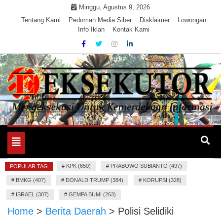
Skip
Minggu, Agustus 9, 2026
to
Tentang Kami
Pedoman Media Siber
Disklaimer
Lowongan
Info Iklan
Kontak Kami
content
Mengeksekusi Berita Untuk Kemerdekaan dan Keadilan
EKSEKUTOR
Informasi
Toggle
navigation
#
KPK (650)
#
PRABOWO SUBIANTO (497)
POPULAR TAG
#
BMKG (407)
#
DONALD TRUMP (384)
#
KORUPSI (328)
#
ISRAEL (307)
#
GEMPA BUMI (263)
Home
>
Berita Daerah
>
Polisi Selidiki