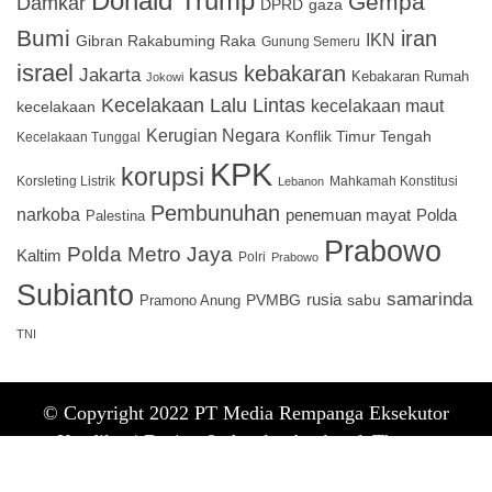
Donald Trump
Gempa
Damkar
DPRD
gaza
Bumi
iran
IKN
Gibran Rakabuming Raka
Gunung Semeru
israel
kebakaran
Jakarta
kasus
Kebakaran Rumah
Jokowi
Kecelakaan Lalu Lintas
kecelakaan maut
kecelakaan
Kerugian Negara
Konflik Timur Tengah
Kecelakaan Tunggal
KPK
korupsi
Korsleting Listrik
Mahkamah Konstitusi
Lebanon
Pembunuhan
narkoba
penemuan mayat
Polda
Palestina
Prabowo
Polda Metro Jaya
Kaltim
Polri
Prabowo
Subianto
samarinda
PVMBG
rusia
sabu
Pramono Anung
TNI
© Copyright 2022 PT Media Rempanga Eksekutor
Keadilan |
Design & develop by AmpleThemes
Home
Tentang Kami
Lowongan
Info Iklan
Kontak Kami