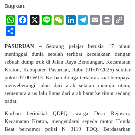
Bagikan:
WhatsApp
Facebook
X
Line
WeChat
LinkedIn
Telegram
Email
Print
C
Li
Share
PASURUAN
– Seorang pelajar berusia 17 tahun
meninggal dunia setelah terlibat kecelakaan dengan
sebuah dump truk di Jalan Raya Bendungan, Kecamatan
Kraton, Kabupaten Pasuruan, Rabu (01/07/2026) sekitar
pukul 07.00 WIB. Korban diduga tertabrak saat berupaya
menyeberangi jalan dari arah selatan menuju utara,
sementara arus lalu lintas dari arah barat ke timur sedang
padat.
Korban berinisial QDPQ, warga Desa Rejosari,
Kecamatan Kraton, mengendarai sepeda motor Honda
Beat bernomor polisi N 3119 TDQ. Berdasarkan