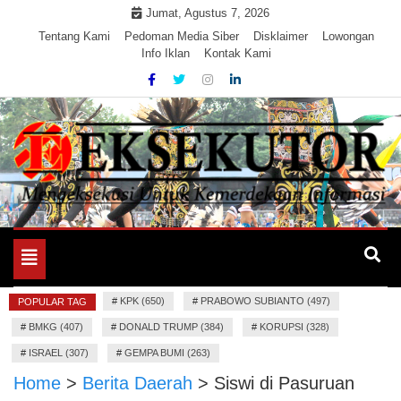
Skip
Jumat, Agustus 7, 2026
to
Tentang Kami
Pedoman Media Siber
Disklaimer
Lowongan
Info Iklan
Kontak Kami
content
Mengeksekusi Berita Untuk Kemerdekaan dan Keadilan
EKSEKUTOR
Informasi
Toggle
navigation
#
KPK (650)
#
PRABOWO SUBIANTO (497)
POPULAR TAG
#
BMKG (407)
#
DONALD TRUMP (384)
#
KORUPSI (328)
#
ISRAEL (307)
#
GEMPA BUMI (263)
Home
>
Berita Daerah
>
Siswi di Pasuruan