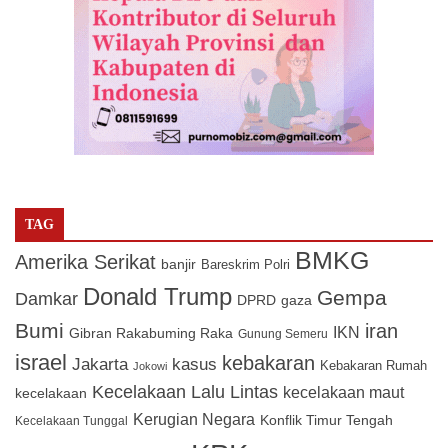
TAG
BMKG
Amerika Serikat
banjir
Bareskrim Polri
Donald Trump
Gempa
Damkar
DPRD
gaza
Bumi
iran
IKN
Gibran Rakabuming Raka
Gunung Semeru
israel
kebakaran
Jakarta
kasus
Kebakaran Rumah
Jokowi
Kecelakaan Lalu Lintas
kecelakaan maut
kecelakaan
Kerugian Negara
Konflik Timur Tengah
Kecelakaan Tunggal