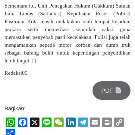
Sementara itu, Unit Penegakan Hukum (Gakkum) Satuan
Lalu Lintas (Satlantas) Kepolisian Resor (Polres)
Pasuruan Kota masih melakukan olah tempat kejadian
perkara serta memeriksa sejumlah saksi guna
memastikan penyebab pasti kecelakaan. Polisi juga telah
mengamankan sepeda motor korban dan dump truk
sebagai barang bukti untuk kepentingan penyelidikan
lebih lanjut. []
Redaksi05
PDF
Bagikan:
WhatsApp
Facebook
X
Line
WeChat
LinkedIn
Telegram
Email
Print
C
Li
Share